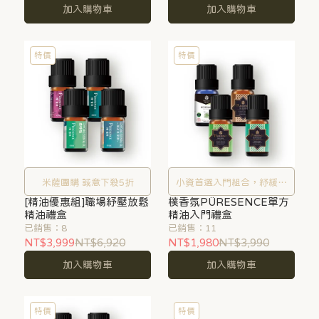
加入購物車
加入購物車
特價
特價
米薩團購 誠意下殺5折
小資首選入門組合，紓緩日
[精油優惠組]職場紓壓放鬆
樸香氛PÜRESENCE單方
常壓力愉悅心情
精油禮盒
精油入門禮盒
已銷售：8
已銷售：11
NT$3,999
NT$6,920
NT$1,980
NT$3,990
加入購物車
加入購物車
特價
特價