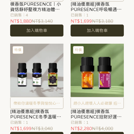
樸香氛PÜRESENCE｜小
好放鬆一下
[精油優惠組]樸香氛
資恬靜紓壓複方精油體驗
PÜRESENCE呼吸暢通精
組
油組
已銷售：4
已銷售：1
NT$1,880
NT$3,140
NT$1,699
NT$3,180
加入購物車
加入購物車
特價
特價
帶給你溫暖冬季與愉悅心情
趕小人趕壞人人必避讓 招貴
[精油優惠組]樸香氛
的精油組
[精油優惠組]樸香氛
人招才氣氣宇軒昂
PÜRESENCE冬季溫暖精
PÜRESENCE招財好運
油組
15ml複方精油組 [趕小人招
已銷售：1
已銷售：1
貴人人事通暢]
NT$1,699
NT$3,040
NT$2,280
NT$4,000