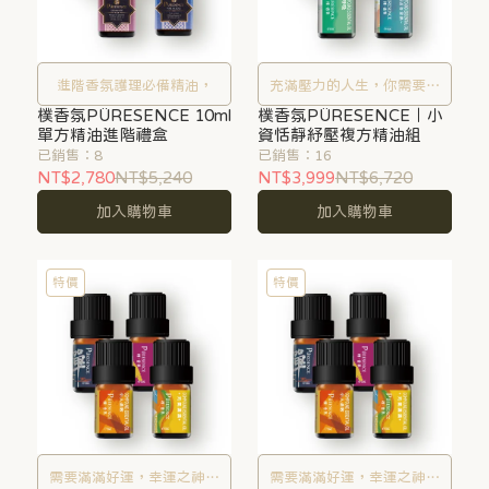
進階香氛護理必備精油，
充滿壓力的人生，你需要好
樸香氛PÜRESENCE 10ml
樸香氛PÜRESENCE｜小
好放鬆一下
單方精油進階禮盒
資恬靜紓壓複方精油組
已銷售：8
已銷售：16
NT$2,780
NT$5,240
NT$3,999
NT$6,720
加入購物車
加入購物車
特價
特價
需要滿滿好運，幸運之神為
需要滿滿好運，幸運之神為