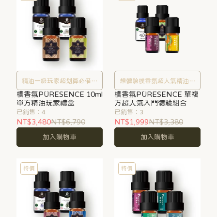
精油一級玩家超划算必備精
想體驗樸香氛超人氣精油宇
樸香氛PÜRESENCE 10ml
油組
樸香氛PÜRESENCE 單複
宙，從這裡開始
單方精油玩家禮盒
方超人氣入門體驗組合
已銷售：4
已銷售：3
NT$3,480
NT$6,790
NT$1,999
NT$3,380
加入購物車
加入購物車
特價
特價