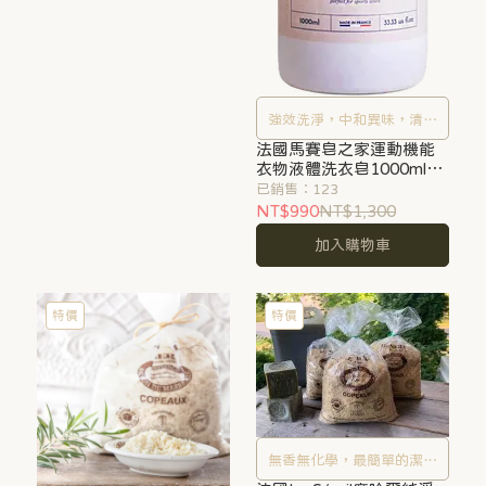
強效洗淨，中和異味，清潔
法國馬賽皂之家運動機能
運動機能衣物首選
衣物液體洗衣皂1000ml
(潔淨生薑)
已銷售：123
NT$990
NT$1,300
加入購物車
特價
特價
無香無化學，最簡單的潔淨