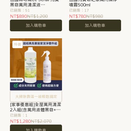
黑皂萬用清潔液
噴霧500ml
1000ml/5000ml
已銷售：51
已銷售：17
NT$890
NT$1,200
NT$780
NT$980
加入購物車
加入購物車
特價
大掃除靠這一組輕鬆搞定
[家事優惠組]全屋萬用清潔
2入組(含萬用液體黑皂+萬
用潔淨噴霧)
已銷售：1
NT$1,280
NT$2,070
加入購物車