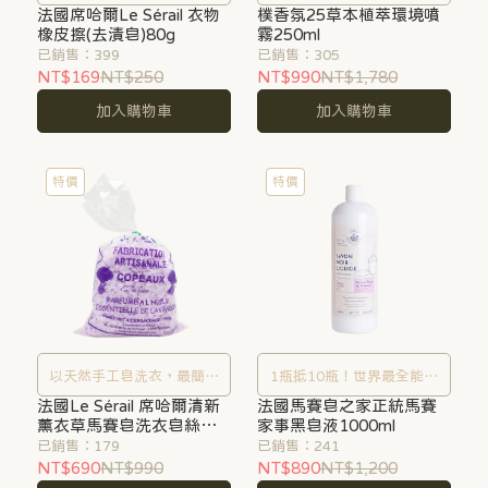
法國席哈爾Le Sérail 衣物
鬆搞定
樸香氛25草本植萃環境噴
橡皮擦(去漬皂)80g
霧250ml
已銷售：399
已銷售：305
NT$169
NT$250
NT$990
NT$1,780
加入購物車
加入購物車
特價
特價
以天然手工皂洗衣，最簡單
1瓶抵10瓶！世界最全能的
法國Le Sérail 席哈爾清新
的潔淨感受
法國馬賽皂之家正統馬賽
萬用居家清潔皂
薰衣草馬賽皂洗衣皂絲
家事黑皂液1000ml
750g
已銷售：179
已銷售：241
NT$690
NT$990
NT$890
NT$1,200