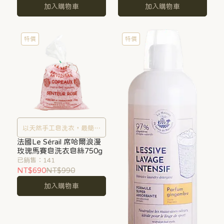
加入購物車
加入購物車
特價
特價
以天然手工皂洗衣，最簡單
法國Le Sérail 席哈爾浪漫
的潔淨感受
玫瑰馬賽皂洗衣皂絲750g
已銷售：141
NT$690
NT$990
加入購物車