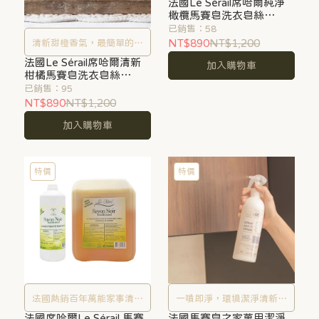
法國Le Sérail席哈爾純淨
感受
橄欖馬賽皂洗衣皂絲
1000g
已銷售：58
NT$890
NT$1,200
清新甜橙香氣，最簡單的潔
法國Le Sérail席哈爾清新
淨感受
加入購物車
柑橘馬賽皂洗衣皂絲
1000g
已銷售：95
NT$890
NT$1,200
加入購物車
特價
特價
法國熱銷百年萬能家事清潔
一噴即淨，環境潔淨清新不
法國席哈爾Le Sérail 馬賽
皂，1瓶取代10瓶清潔劑
法國馬賽皂之家萬用潔淨
費力