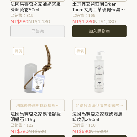
法國馬賽皂之家驢奶緊緻
月痕跡
土耳其艾肯莊園Erken
從肌膚底層亮出來
凍齡凝霜50ml
Tarim大馬士革玫瑰保濕呵
護純露250ml
已銷售：315
已銷售：165
NT$980
NT$1,180
NT$1,280
NT$1,480
已售完
加入購物車
特價
特價
刮鬍後快速對抗疼痛與止
如絲般濃厚但清爽柔嫩的卸
法國馬賽皂之家鬍後舒緩
血，天然又有效
法國馬賽皂之家驢奶護膚
妝乳，快速卸除臉上妝容與
明礬石115g
卸妝乳250ml
環境髒汙
已銷售：122
已銷售：110
NT$380
NT$580
NT$690
NT$890