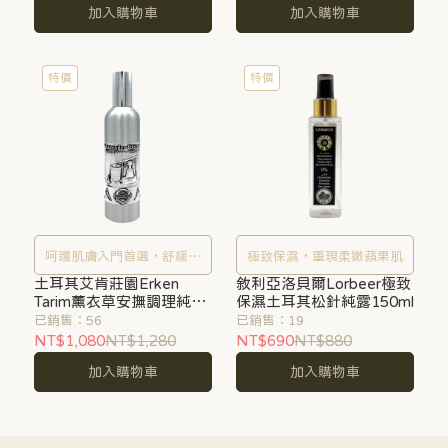
加入購物車
加入購物車
特價
特價
呵護肌膚入門首選，舒緩安
極致保濕，重現柔嫩蘋果肌
土耳其艾肯莊園Erken
撫肌膚
敘利亞洛貝爾Lorbeer極致
Tarim薰衣草安撫調理純露
保濕土耳其松針純露150ml
250ml
已銷售：56
已銷售：19
NT$1,080
NT$1,280
NT$690
NT$880
加入購物車
加入購物車