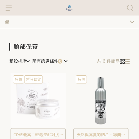
臉部保養
預設排序
所有篩選條件
共 6 件商品
特價
暫時缺貨
特價
CP值最高！輕鬆逆齡對抗歲
天然與高貴的結合，讓美麗