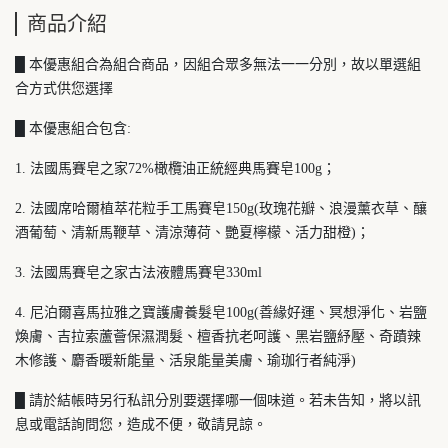
商品介紹
█ 本優惠組合為組合商品，因組合眾多無法一一分別，故以單選組
合方式供您選擇
█ 本優惠組合包含:
1. 法國馬賽皂之家72%橄欖油正統經典馬賽皂100g；
2. 法國席哈爾植萃花粒手工馬賽皂150g(玫瑰花瓣、浪漫薰衣草、釀
酒葡萄、清新馬鞭草、清涼薄荷、艷夏檸檬、活力甜橙)；
3. 法國馬賽皂之家古法液體馬賽皂330ml
4. 尼泊爾喜馬拉雅之寶護膚養髮皂100g(善緣好運、冥想淨化、岩鹽
煥膚、吉拉索蘆薈保濕潤髮、檀香抗老呵護、黑岩鹽紓壓、奇蹟辣
木修護、麝香暖新能量、活泉能量美膚、瑜珈行者純淨)
█ 請於結帳時另行私訊分別要選擇哪一個味道。若未告知，將以訊
息或電話詢問您，造成不便，敬請見諒。