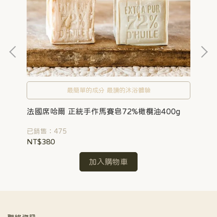
法
最簡單的成分 最讚的沐浴體驗
已銷
法國席哈爾 正統手作馬賽皂72%橄欖油400g
NT
已銷售：475
NT$380
加入購物車