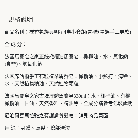
規格說明
商品名稱：樸香氛經典明星4皂小套組(含4款精選手工皂款)
全 成 分：
法國馬賽皂之家正統橄欖油馬賽皂：橄欖油、水、氯化鈉
(食鹽)、氫氧化鈉
法國席哈爾手工花粒植萃馬賽皂：橄欖油、小蘇打、海鹽、
水、天然植物精油、天然植物顆粒
法國馬賽皂之家古法液體馬賽皂330ml：水、椰子油、有機
橄欖油、甘油、天然香料、精油等，全成分請參考包裝說明
尼泊爾喜馬拉雅之寶護膚養髮皂：詳見商品頁面
用 途：身體、頭髮、臉部清潔