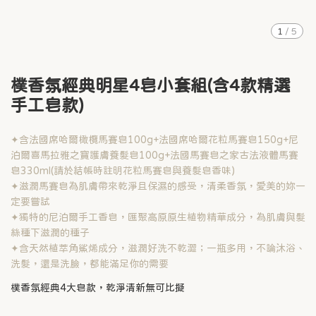
1
/
5
樸香氛經典明星4皂小套組(含4款精選
手工皂款)
✦含法國席哈爾橄欖馬賽皂100g+法國席哈爾花粒馬賽皂150g+尼
泊爾喜馬拉雅之寶護膚養髮皂100g+法國馬賽皂之家古法液體馬賽
皂330ml(請於結帳時註明花粒馬賽皂與養髮皂香味)
✦滋潤馬賽皂為肌膚帶來乾淨且保濕的感受，清柔香氛，愛美的妳一
定要嘗試
✦獨特的尼泊爾手工香皂，匯聚高原原生植物精華成分，為肌膚與髮
絲種下滋潤的種子
✦含天然植萃角鯊烯成分，滋潤好洗不乾澀；一瓶多用，不論沐浴、
洗髮，還是洗臉，都能滿足你的需要
樸香氛經典4大皂款，乾淨清新無可比擬