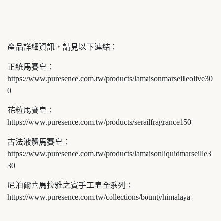
產品詳細資訊，請見以下連結：
正統馬賽皂：
https://www.puresence.com.tw/products/lamaisonmarseilleolive30
0
花粒馬賽皂：
https://www.puresence.com.tw/products/serailfragrance150
古法液體馬賽皂：
https://www.puresence.com.tw/products/lamaisonliquidmarseille3
30
尼泊爾喜馬拉雅之寶手工皂全系列：
https://www.puresence.com.tw/collections/bountyhimalaya