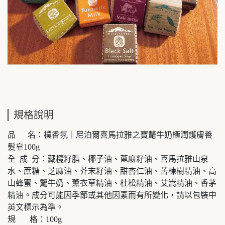
規格說明
品 名：樸香氛｜尼泊爾喜馬拉雅之寶氂牛奶極潤護膚養
髮皂100g
全 成 分：藏欖籽脂、椰子油、蓖麻籽油、喜馬拉雅山泉
水、蔗糖、芝麻油、芥末籽油、甜杏仁油、苦楝樹精油、高
山蜂蜜、氂牛奶、薰衣草精油、杜松精油、艾嵩精油、香茅
精油。成分可能因季節或其他因素而有所變化，請以包裝中
英文標示為準。
規 格：100g