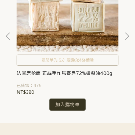
法
最簡單的成分 最讚的沐浴體驗
已銷
法國席哈爾 正統手作馬賽皂72%橄欖油400g
NT
已銷售：475
NT$380
加入購物車