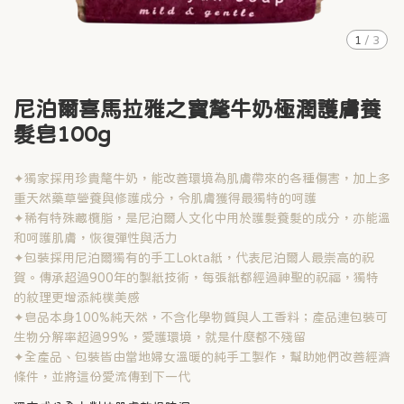
1
/
3
尼泊爾喜馬拉雅之寶氂牛奶極潤護膚養
髮皂100g
✦獨家採用珍貴氂牛奶，能改善環境為肌膚帶來的各種傷害，加上多
重天然藥草營養與修護成分，令肌膚獲得最獨特的呵護
✦稀有特殊藏欖脂，是尼泊爾人文化中用於護髮養髮的成分，亦能溫
和呵護肌膚，恢復彈性與活力
✦包裝採用尼泊爾獨有的手工Lokta紙，代表尼泊爾人最崇高的祝
賀。傳承超過900年的製紙技術，每張紙都經過神聖的祝福，獨特
的紋理更增添純樸美感
✦皂品本身100%純天然，不含化學物質與人工香料；產品連包裝可
生物分解率超過99%，愛護環境，就是什麼都不殘留
✦全產品、包裝皆由當地婦女溫暖的純手工製作，幫助她們改善經濟
條件，並將這份愛流傳到下一代