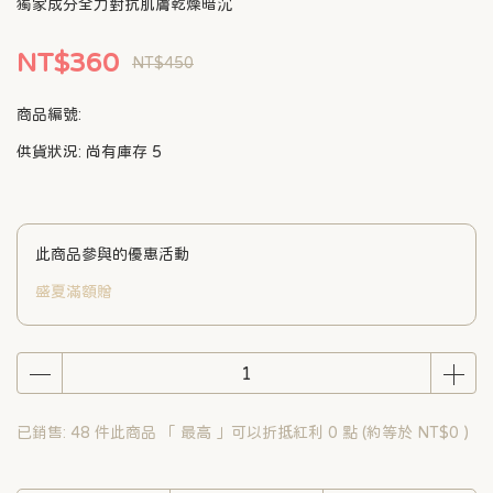
獨家成分全力對抗肌膚乾燥暗沉
NT$360
NT$450
商品編號:
供貨狀況:
尚有庫存 5
此商品參與的優惠活動
盛夏滿額贈
已銷售: 48 件
此商品 「 最高 」可以折抵紅利
0
點 (約等於
NT$0
)