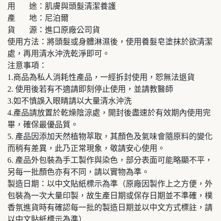
用 途：肌膚與頭髮清潔養護
產 地：尼泊爾
貨 源：進口原廠公司貨
使用方法：將頭髮或身體淋濕後，使用養髮皂塗抹於欲清潔
處，再用清水沖洗乾淨即可。
注意事項：
1.商品為私人消耗性產品，一經拆封使用，恕無法退貨
2. 使用後若有不適請即刻停止使用，並請教醫師
3.如不慎誤入眼睛請以大量清水沖洗
4.產品請放置於乾燥陰涼處，開封後盡速於有效期內使用完
畢，確保最優品質。
5. 產品因添加天然植物萃取，其顏色及氣味會隨原料的變化
而稍有差異，此乃正常現象，敬請安心使用。
6. 產品外包裝為手工製作與染色，部分表面可能略顯不平，
另每一批顏色亦有不同，請以實物為準。
製造日期：以中文貼紙標示為準（原廠因製作上之方便，外
包裝為一次大量印製，故生產日期或保存日期並不準確，樸
香氛進貨時有確認每一批的製造日期並以中文方式標註，請
以中文貼紙標示為準）