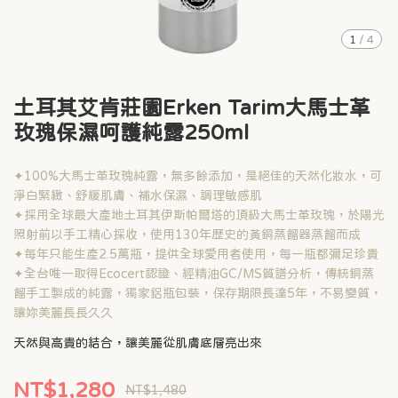
1
/
4
土耳其艾肯莊園Erken Tarim大馬士革
玫瑰保濕呵護純露250ml
✦100%大馬士革玫瑰純露，無多餘添加，是絕佳的天然化妝水，可
淨白緊緻、舒緩肌膚、補水保濕、調理敏感肌
✦採用全球最大產地土耳其伊斯帕爾塔的頂級大馬士革玫瑰，於陽光
照射前以手工精心採收，使用130年歷史的黃銅蒸餾器蒸餾而成
✦每年只能生產2.5萬瓶，提供全球愛用者使用，每一瓶都彌足珍貴
✦全台唯一取得Ecocert認證、經精油GC/MS質譜分析，傳統銅蒸
餾手工製成的純露，獨家鋁瓶包裝，保存期限長達5年，不易變質，
讓妳美麗長長久久
天然與高貴的結合，讓美麗從肌膚底層亮出來
NT$1,280
NT$1,480