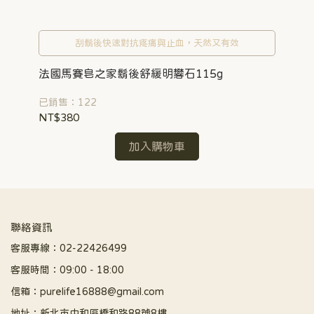
刮鬍後快速對抗疼痛與止血，天然又有效
ml
法國馬賽皂之家鬍後舒緩明礬石115g
法
已銷售：122
已銷
NT$380
NT
加入購物車
聯絡資訊
客服專線：02-22426499
客服時間：09:00 - 18:00
信箱：purelife16888@gmail.com
地址：新北市中和區橋和路88號8樓