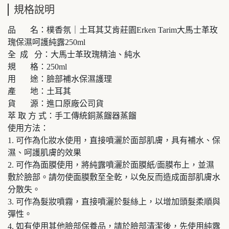
規格說明
品 名：樸香氛｜土耳其艾肯莊園Erken Tarim大馬士革玫
瑰保濕呵護純露250ml
全 成 分：大馬士革玫瑰精油、純水
規 格：250ml
用 途：臉部補水保濕護理
產 地：土耳其
貨 源：進口原廠公司貨
萃 取 方 式：手工傳統銅蒸餾器蒸餾
使用方法：
1. 可作為化妝水使用，直接噴灑於面部肌膚，具有補水、保
濕、呵護肌膚的效果
2. 可作為面膜使用，將純露噴灑於面膜紙/面膜布上，並濕
敷於臉部。請勿使面膜敷至全乾，以免反而造成面部肌膚水
分散失。
3. 可作為髮妝噴霧，直接噴灑於髮絲上，以增加頭髮柔順與
彈性。
4. 如有使用其他臉部保養品，請於臉部清潔後，先使用純露