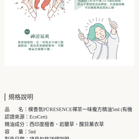
規格說明
品 名：樸香氛PÜRESENCE禪茶一味複方精油5ml (有機
認證來源：EcoCert)
精油成分：西印度檀香、岩蘭草、醒目薰衣草
容 量：5ml