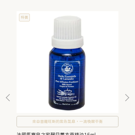
特價
來自普羅旺斯的紫色氣息，一滴喚醒平衡
法國馬賽皂之家醒目薰衣草精油15ml
西班