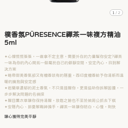
1
/
2
樸香氛PÜRESENCE禪茶一味複方精油
5ml
✦心裡慌慌張張，一直拿不定主意，需要外在的力量幫你安定?禪茶
一味為你的內心開拓一個屬於自己的僻靜空間，安定內心，找到解
決方案
✦略帶甜美香氣卻又有檀香該有的穩重，西印度檀香給予你清新而溫
暖的擁抱與安定感
✦岩蘭草濃郁的泥土香氣，不只是提醒你，更是協助你拆解困擾，一
步步解決問題的名偵探
✦醒目薰衣草讓你保持清醒，放鬆之餘也不至於被周公抓去下棋
✦安穩內心、排憂解難神操手，禪茶一味讓你明白，心慢，則快
讓心獲得完美平靜