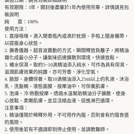
製造日期：請見包裝詳細說明
有效期限：3年，開封後盡量於1年內使用完畢，詳情請見包
裝說明
純 度：100%
使用方法：
1. 直接吸嗅。滴入聞香瓶內或滴於枕頭、手帕上隨身攜帶，
以提振身心狀態。
2. 擴香儀器。超音波震動的方式，瞬間釋放負離子，將精油
霧化成最小分子，讓氣味迅速擴散到環境，快速放鬆。
3. 補水保濕。取約5~10滴精油添入純水，可作為具有保濕、
滋潤肌膚效果的純露，亦可芳香、淨化空氣。
4. 臉部、身體保養。取10滴精油添入25ml以上的乳液、沐浴
乳、洗髮精、液態面膜、按摩油中，可保養肌膚。
5. 泡澡、冷/熱敷按摩。透過水溫幫助精油分子擴散，使身
心放鬆、柔嫩肌膚，並且活絡血液、促進淋巴循環。
注意事項：
1. 精油僅限於稀釋外用，不可用作內服，否則會有灼傷食道
的風險。
2. 使用後若有不適請即刻停止使用，並請教醫師。