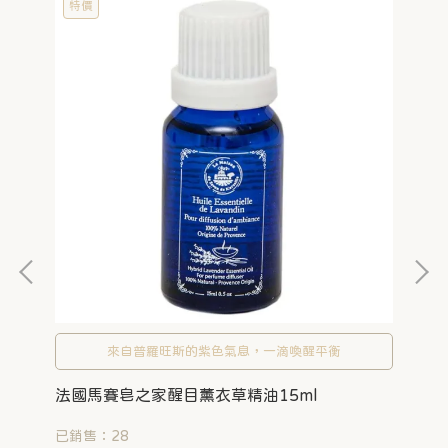
特價
來自普羅旺斯的紫色氣息，一滴喚醒平衡
樸香
法國馬賽皂之家醒目薰衣草精油15ml
已銷
已銷售：28