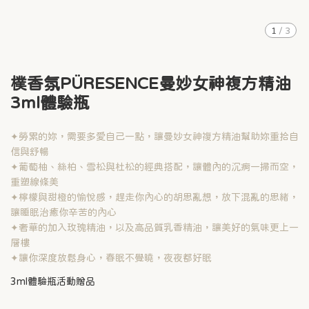
1
/
3
樸香氛PÜRESENCE曼妙女神複方精油
3ml體驗瓶
✦勞累的妳，需要多愛自己一點，讓曼妙女神複方精油幫助妳重拾自
信與舒暢
✦葡萄柚、絲柏、雪松與杜松的經典搭配，讓體內的沉痾一掃而空，
重塑線條美
✦檸檬與甜橙的愉悅感，趕走你內心的胡思亂想，放下混亂的思緒，
讓睡眠治癒你辛苦的內心
✦奢華的加入玫瑰精油，以及高品質乳香精油，讓美好的氣味更上一
層樓
✦讓你深度放鬆身心，春眠不覺曉，夜夜都好眠
3ml體驗瓶活動贈品