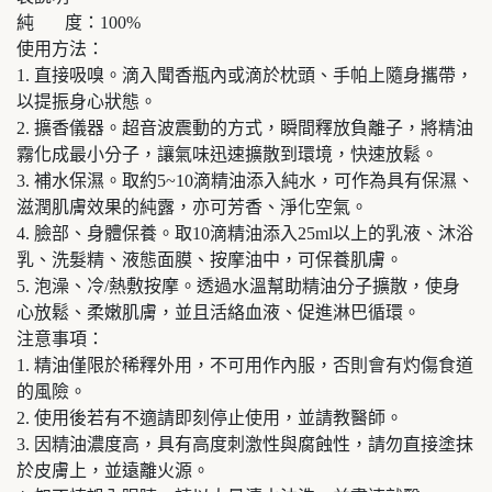
純 度：100%
使用方法：
1. 直接吸嗅。滴入聞香瓶內或滴於枕頭、手帕上隨身攜帶，
以提振身心狀態。
2. 擴香儀器。超音波震動的方式，瞬間釋放負離子，將精油
霧化成最小分子，讓氣味迅速擴散到環境，快速放鬆。
3. 補水保濕。取約5~10滴精油添入純水，可作為具有保濕、
滋潤肌膚效果的純露，亦可芳香、淨化空氣。
4. 臉部、身體保養。取10滴精油添入25ml以上的乳液、沐浴
乳、洗髮精、液態面膜、按摩油中，可保養肌膚。
5. 泡澡、冷/熱敷按摩。透過水溫幫助精油分子擴散，使身
心放鬆、柔嫩肌膚，並且活絡血液、促進淋巴循環。
注意事項：
1. 精油僅限於稀釋外用，不可用作內服，否則會有灼傷食道
的風險。
2. 使用後若有不適請即刻停止使用，並請教醫師。
3. 因精油濃度高，具有高度刺激性與腐蝕性，請勿直接塗抹
於皮膚上，並遠離火源。