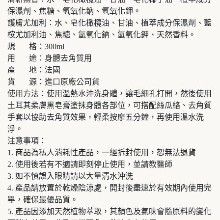
保濕劑、焦糖、氫氧化鈉、氫氧化鉀。
護膚尤加利：水、皂化橄欖油、甘油、植萃成分保濕劑、藍
桉尤加利油、焦糖、氫氧化鈉、氫氧化鉀、天然香料。
規 格：300ml
用 途：身體去角質用
產 地：法國
貨 源：進口原廠公司貨
使用方法：使用溫熱水沖洗身體，讓毛細孔打開，然後使用
土耳其柔膚黑皂膏塗抹身體各部位，可搭配絲瓜絡、去角質
手套以協助去角質效果，輕柔按摩五分鐘，再使用溫水洗
淨。
注意事項：
1. 商品為私人消耗性產品，一經拆封使用，恕無法退貨
2. 使用後若有不適請即刻停止使用，並請教醫師
3. 如不慎誤入眼睛請以大量清水沖洗
4. 產品請放置於乾燥陰涼處，開封後盡速於有效期內使用完
畢，確保最優品質。
5. 產品因添加天然植物萃取，其顏色及氣味會隨原料的變化