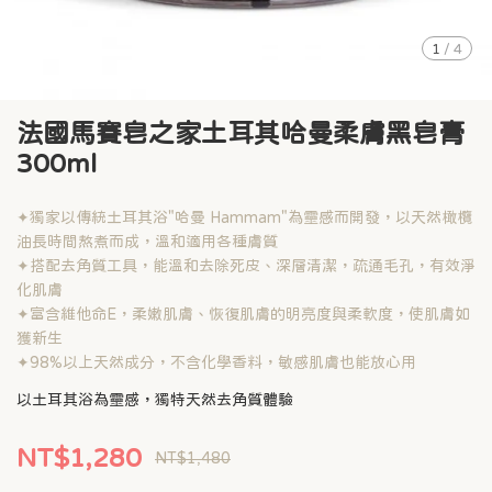
1
/
4
法國馬賽皂之家土耳其哈曼柔膚黑皂膏
300ml
✦獨家以傳統土耳其浴"哈曼 Hammam"為靈感而開發，以天然橄欖
油長時間熬煮而成，溫和適用各種膚質
✦搭配去角質工具，能溫和去除死皮、深層清潔，疏通毛孔，有效淨
化肌膚
✦富含維他命E，柔嫩肌膚、恢復肌膚的明亮度與柔軟度，使肌膚如
獲新生
✦98%以上天然成分，不含化學香料，敏感肌膚也能放心用
以土耳其浴為靈感，獨特天然去角質體驗
NT$1,280
NT$1,480