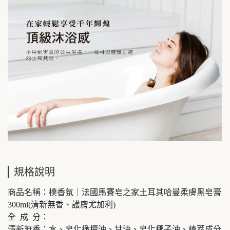
規格說明
商品名稱：樸香氛｜法國馬賽皂之家土耳其哈曼柔膚黑皂膏
300ml(清新無香、護膚尤加利)
全 成 分：
清新無香：水、皂化橄欖油、甘油、皂化椰子油、植萃成分