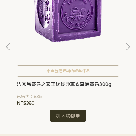
之
來自普羅旺斯的經典好皂
法國馬賽皂之家正統經典薰衣草馬賽皂300g
法
已銷售：835
已銷
NT$380
NT
加入購物車