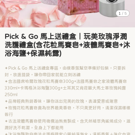
1
/
5
Pick & Go 馬上送禮盒｜玩美玫瑰淨潤
洗護禮盒(含花粒馬賽皂+液體馬賽皂+沐
浴海鹽+保濕純露)
✦Pick & Go 馬上送禮盒專區，由樸香氛幫您準備好包裝，只要拆
封，放進提袋，讓你帶回家就能立刻送禮
✦含法國席哈爾玫瑰花粒馬賽皂300g+法國馬賽皂之家液體馬賽皂
330ml+卡瑪格沐浴海鹽300g+土耳其艾肯莊園大馬士革玫瑰純露
250ml
✦品牌經典熱銷香味，讓你送出完美的玫瑰，表達愛意或謝意
✦玫瑰花粒馬賽皂貴為世界最美香皂，不只美更好用，清潔保濕樣樣
皆行
✦古法液體馬賽皂使用橄欖油熬煮製成，含天然植萃角鯊烯成分，滋
潤好洗不乾澀，全身上下都能用
✦沐浴海鹽取自南法卡瑪格國家公園純淨海水，清新香氣＋強化血液