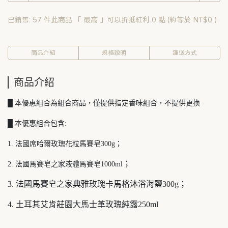
已銷售: 57 件
此商品 「 最高 」可以折抵紅利
0
點 (約等於
NT$0
)
商品介紹
規格說明
運送方式
商品介紹
█ 本優惠組合為組合商品，僅提供指定香味組合，不提供更換
█ 本優惠組合包含:
1. 法國席哈爾玫瑰花粒馬賽皂300g；
；
2. 法國馬賽皂之家液體馬賽皂1000ml
3. 法國馬賽皂之家典雅玫瑰卡馬格沐浴海鹽300g；
4. 土耳其艾肯莊園大馬士革玫瑰純露250ml