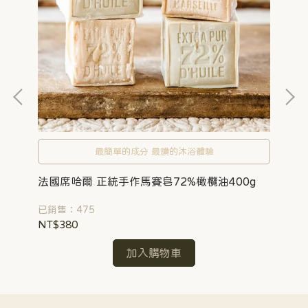
法
最簡單的成分 最讚的沐浴體驗
已銷
法國席哈爾 正統手作馬賽皂72%橄欖油400g
NT
已銷售：475
NT$380
加入購物車