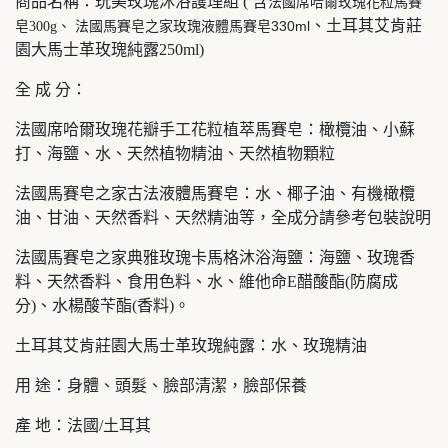
商品名稱：玩美玫瑰沐浴護理組 ( 含
法國席哈爾玫瑰花粒馬賽
、土耳其艾肯莊
法國馬賽皂之家玫瑰液體馬賽皂330ml
皂300g、
園大馬士革玫瑰純露250ml)
全 成 分：
法國席哈爾玫瑰花瓣手工花粒植萃馬賽皂：橄欖油、小蘇
打、海鹽、水、天然植物精油、天然植物顆粒
法國馬賽皂之家古法液體馬賽皂：水、椰子油、有機橄欖
油、甘油、天然香料、天然精油等，全成分請參考包裝說明
法國馬賽皂之家典雅玫瑰卡馬格沐浴海鹽：海鹽、玫瑰香
料、天然香料、食用色料、水、維他命E醋酸酯(防腐成
分)、水楊酸苄酯(香料)。
土耳其艾肯莊園大馬士革玫瑰純露：水、玫瑰精油
用 途：身體、頭髮、臉部清潔，臉部保養
產 地：法國/土耳其