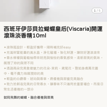
1
/
5
西班牙伊莎貝拉蝴蝶皇后(Viscaria)開運
滾珠淡香精10ml
✦滾珠瓶設計，輕盈好攜帶，隨時補充好easy
✦充滿財富能量的黃水晶，淨化磁場，強化財運，讓妳好運滾滾來
✦香水檸檬與葡萄柚帶來明亮與愉悅的香氣感受，清新甜美的氣味，
展現了妳的與眾不同
✦透過兩朵完美象徵魅力的花朵-茉莉、鳶尾花，猶如身處萬花叢
中，毫不費力地展現妳的美
✦輕盈的白麝香、琥珀與香草，將優雅與甜蜜完美融合
✦致力於創造完美的日常香水，讓香味不只適用於重要場合，而是日
常生活優雅的一部分
如同飛舞的蝴蝶，融合優雅與甜美