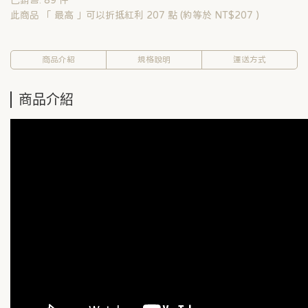
已銷售: 89 件
此商品 「 最高 」可以折抵紅利
207
點 (約等於
NT$207
)
商品介紹
規格說明
運送方式
商品介紹