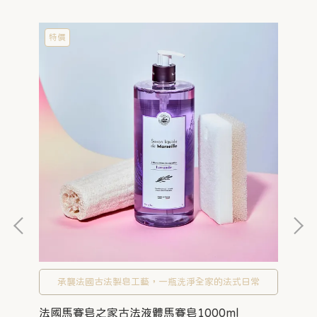
特價
之
承襲法國古法製皂工藝，一瓶洗淨全家的法式日常
法國馬賽皂之家古法液體馬賽皂1000ml
法