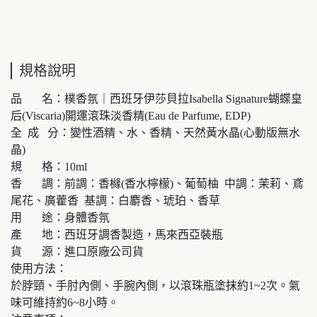
規格說明
品 名：樸香氛｜西班牙伊莎貝拉Isabella Signature蝴蝶皇
后(Viscaria)開運滾珠淡香精(Eau de Parfume, EDP)
全 成 分：變性酒精、水、香精、天然黃水晶(心動版無水
晶)
規 格：10ml
香 調：前調：香櫞(香水檸檬)、葡萄柚 中調：茉莉、鳶
尾花、廣藿香 基調：白麝香、琥珀、香草
用 途：身體香氛
產 地：西班牙調香製造，馬來西亞裝瓶
貨 源：進口原廠公司貨
使用方法：
於脖頸、手肘內側、手腕內側，以滾珠瓶塗抹約1~2次。氣
味可維持約6~8小時。