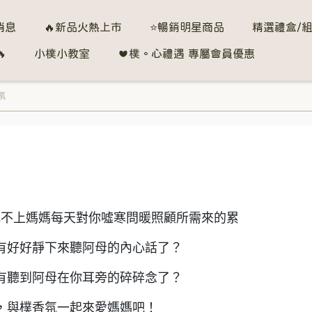
消息
🔥新品火熱上市
⭐暢銷明星商品
精選禮盒/

小樸小教室
❤️樸。心禮遇 專屬會員優惠
氛
比不上媽媽每天對你噓寒問暖照顧所需來的累
有好好靜下來聽阿母的內心話了？
有聽到阿母在你耳旁的碎碎念了？
，與樸香氛一起來愛媽媽吧！