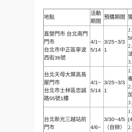
活動
地點
預購期間
期間
1
直營門市 台北南門
5
門市
4/1~
3/25~3/3
2
台北市中正區寧波
5/14
1
西街36號
3
1
台北天母大葉高島
屋門市
4/1~
3/25~3/3
2
台北市士林區忠誠
5/14
1
路55號1樓
3
1
台北新光三越站前
3/30~4/5
(
門市
4/6~
（自辦）
2