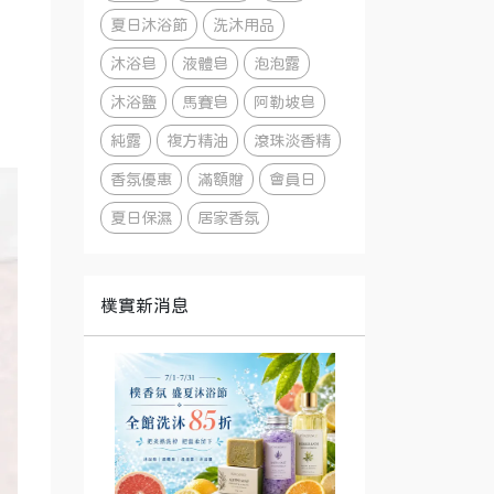
夏日沐浴節
洗沐用品
沐浴皂
液體皂
泡泡露
沐浴鹽
馬賽皂
阿勒坡皂
純露
複方精油
滾珠淡香精
香氛優惠
滿額贈
會員日
夏日保濕
居家香氛
樸實新消息