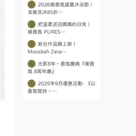
1
2026樸香氛盛夏沐浴節｜
全館洗沐85折⋯
2
把溫柔送回媽媽的日常｜
樸香氛 PÜRES⋯
3
新合作品牌上架！
Mousbah Zana⋯
4
光影8年・香氛慶典『樸香
氛 8周年慶』
5
2025年9月優惠活動- 《以
香氣寫詩。⋯