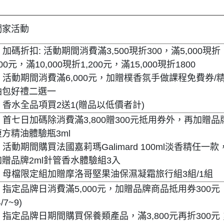
獨家活動
.
加碼折扣: 活動期間消費滿3,500現折300，滿5,000現折
00元，滿10,000現折1,200元，滿15,000現折1800
.
活動期間消費滿6,000元，加贈樸香氛手做課程免費券/
油包好禮二選一
.
香水全品項買2送1(贈品以低價者計)
.
首七日加碼除消費滿3,800贈300元抵用券外，再加贈品
複方精油體驗瓶3ml
.
活動期間購買法國嘉莉瑪Galimard 100ml淡香精任一款
加贈品牌2ml針管香水體驗組3入
.
母檔限定組加贈摩洛哥堅果油保濕凝霜旅行組3組/1組
.
指定品牌日消費滿5,000元，加贈品牌商品抵用券300元
4/7~9)
.
指定品牌日期間購買保養類產品，滿3,800元再折300元