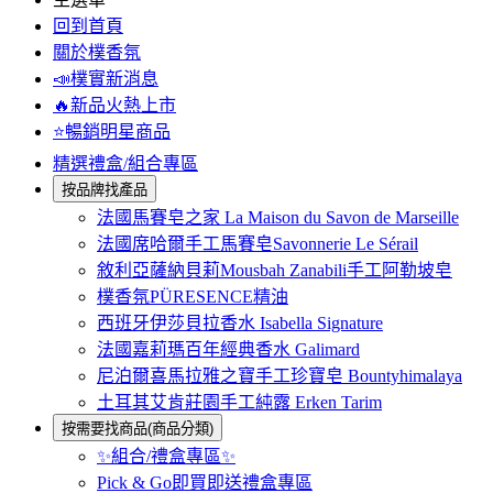
回到首頁
關於樸香氛
📣樸實新消息
🔥新品火熱上市
⭐暢銷明星商品
精選禮盒/組合專區
按品牌找產品
法國馬賽皂之家 La Maison du Savon de Marseille
法國席哈爾手工馬賽皂Savonnerie Le Sérail
敘利亞薩納貝莉Mousbah Zanabili手工阿勒坡皂
樸香氛PÜRESENCE精油
西班牙伊莎貝拉香水 Isabella Signature
法國嘉莉瑪百年經典香水 Galimard
尼泊爾喜馬拉雅之寶手工珍寶皂 Bountyhimalaya
土耳其艾肯莊園手工純露 Erken Tarim
按需要找商品(商品分類)
✨組合/禮盒專區✨
Pick & Go即買即送禮盒專區