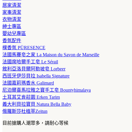
居家清潔
家事清潔
衣物清潔
紳士專區
嬰幼兒專區
香氛配件
樸香氛 PÜRESENCE
法國馬賽皂之家 La Maison du Savon de Marseille
法國席哈爾手工皂 Le Sérail
敘利亞洛貝爾阿勒坡皂 Lorbeer
西班牙伊莎貝拉 Isabella Signature
法國嘉莉瑪香水 Galimard
尼泊爾喜馬拉雅之寶手工皂 Bountyhimalaya
土耳其艾肯莊園 Erken Tarim
義大利貝拉寶貝 Natura Bella Baby
俄羅斯莎杜植萃Zeitun
目前搶購人潮眾多，請耐心等候