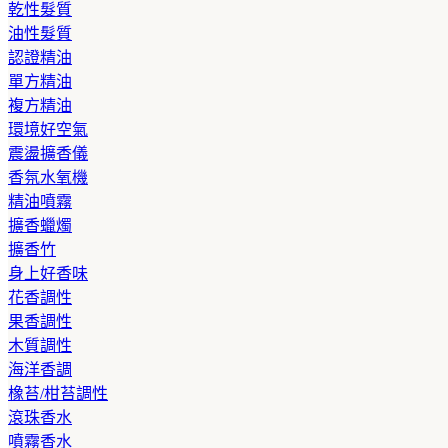
乾性髮質
油性髮質
認證精油
單方精油
複方精油
環境好空氣
震盪擴香儀
香氛水氧機
精油噴霧
擴香蠟燭
擴香竹
身上好香味
花香調性
果香調性
木質調性
海洋香調
橡苔/柑苔調性
滾珠香水
噴霧香水