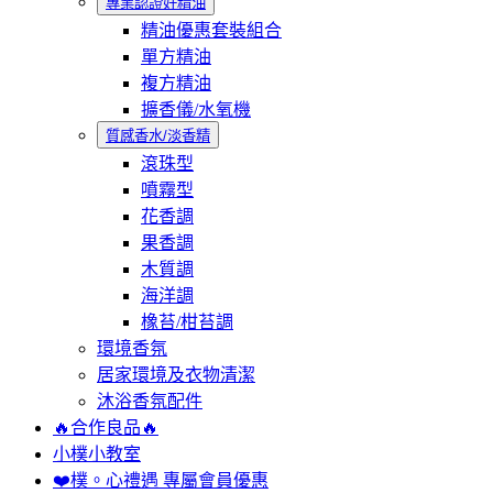
專業認證好精油
精油優惠套裝組合
單方精油
複方精油
擴香儀/水氧機
質感香水/淡香精
滾珠型
噴霧型
花香調
果香調
木質調
海洋調
橡苔/柑苔調
環境香氛
居家環境及衣物清潔
沐浴香氛配件
🔥合作良品🔥
小樸小教室
❤️樸。心禮遇 專屬會員優惠