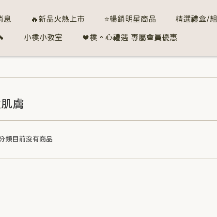
消息
🔥新品火熱上市
⭐暢銷明星商品
精選禮盒/

小樸小教室
❤️樸。心禮遇 專屬會員優惠
性肌膚
分類目前沒有商品